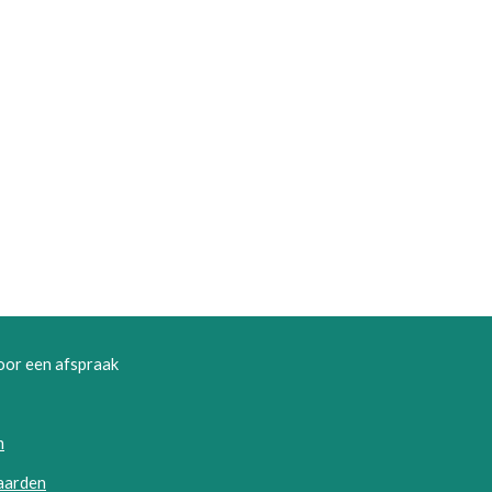
voor een afspraak
m
aarden