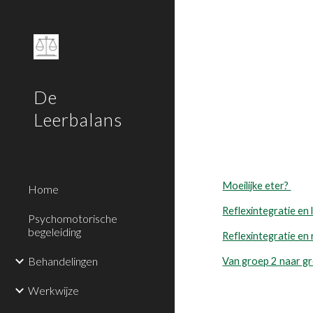
Sk
De
Leerbalans
Moeilijke eter?
Home
Reflexintegratie en
Psychomotorische
begeleiding
Reflexintegratie e
Behandelingen
Van groep 2 naar gr
Werkwijze