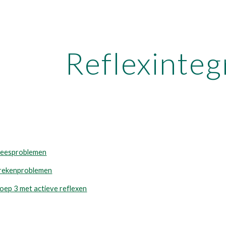
ip to main content
Skip to navigat
Reflexinteg
 leesproblemen
n rekenproblemen
oep 3 met actieve reflexen