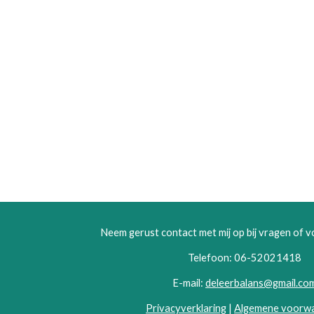
Neem gerust contact met mij op bij vragen of 
Telefoon: 06-52021418
E-mail:
deleerbalans@gmail.co
Privacyverklaring
|
Algemene voorw